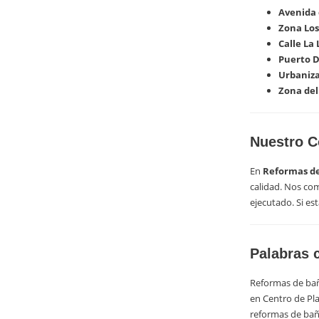
Avenida 
Zona Los
Calle La 
Puerto D
Urbaniza
Zona del
Nuestro 
En
Reformas de
calidad. Nos co
ejecutado. Si e
Palabras 
Reformas de bañ
en Centro de Pl
reformas de bañ