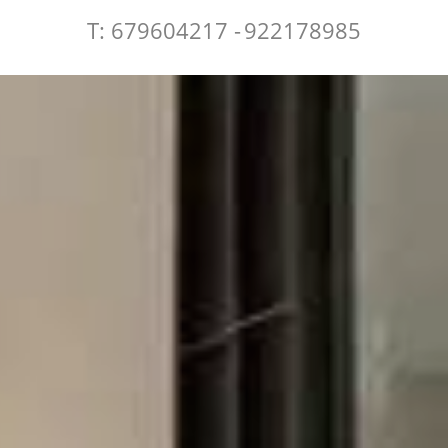
T: 679604217 -
922178985