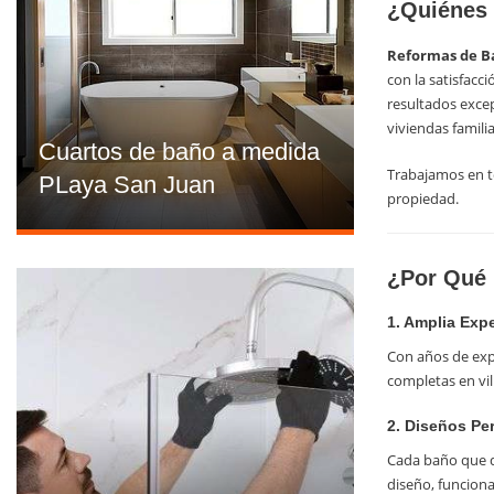
¿Quiénes
Reformas de B
con la satisfacc
resultados excep
viviendas famili
Cuartos de baño a medida
Trabajamos en to
PLaya San Juan
propiedad.
¿Por Qué 
1. Amplia Exp
Con años de exp
completas en vil
2. Diseños Pe
Cada baño que di
diseño, funciona