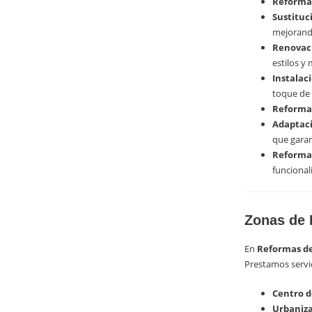
Reformas
Sustituc
mejorando
Renovaci
estilos y 
Instalac
toque de 
Reforma
Adaptaci
que gara
Reformas
funcional
Zonas de 
En
Reformas de
Prestamos servic
Centro d
Urbaniza