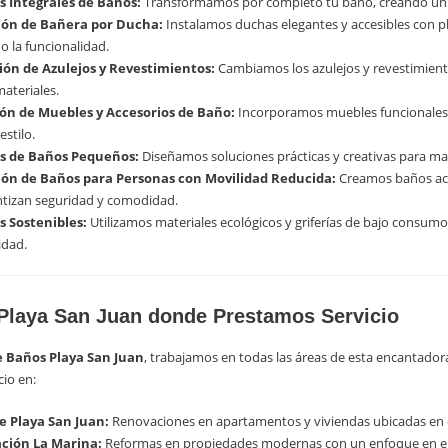
 Integrales de Baños:
Transformamos por completo tu baño, creando un e
ión de Bañera por Ducha:
Instalamos duchas elegantes y accesibles con p
 la funcionalidad.
ón de Azulejos y Revestimientos:
Cambiamos los azulejos y revestimient
materiales.
ión de Muebles y Accesorios de Baño:
Incorporamos muebles funcionales
estilo.
s de Baños Pequeños:
Diseñamos soluciones prácticas y creativas para ma
ón de Baños para Personas con Movilidad Reducida:
Creamos baños acce
ntizan seguridad y comodidad.
 Sostenibles:
Utilizamos materiales ecológicos y griferías de bajo consumo
idad.
Playa San Juan donde Prestamos Servicio
 Baños Playa San Juan
, trabajamos en todas las áreas de esta encantador
io en:
e Playa San Juan:
Renovaciones en apartamentos y viviendas ubicadas en el
ción La Marina:
Reformas en propiedades modernas con un enfoque en el 