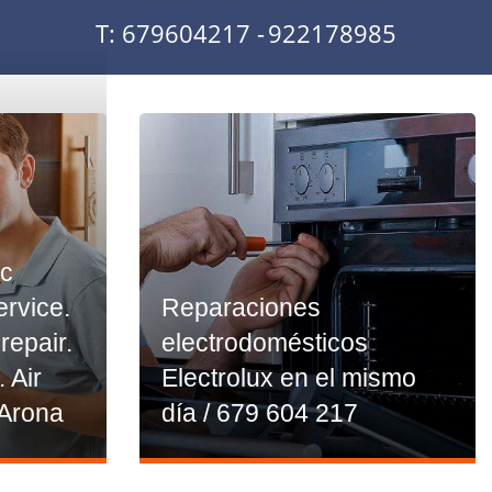
T: 679604217 -
922178985
ic
ervice.
Reparaciones
epair.
electrodomésticos
. Air
Electrolux en el mismo
 Arona
día / 679 604 217