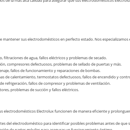
cios de la más alta calidad para asegurar que sus electrodomésticos Electro
 mantener sus electrodomésticos en perfecto estado. Nos especializamos e
filtraciones de agua, fallos eléctricos y problemas de secado.
ón, compresores defectuosos, problemas de sellado de puertas y más.
naje, fallos de funcionamiento y reparaciones de bombas.
 de calentamiento, termostatos defectuosos, fallos de encendido y control
 refrigeración, fallos de compresor y problemas de ventilación.
res, problemas de succión y fallos eléctricos.
s electrodomésticos Electrolux funcionen de manera eficiente y prolonguen
es del electrodoméstico para identificar posibles problemas antes de que s
ación de partes móviles para asegurar un funcionamiento óptimo.