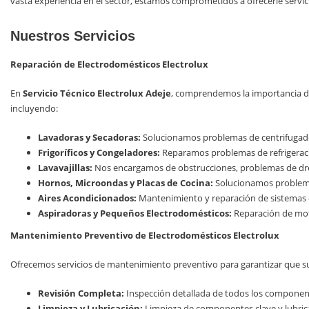
vasta experiencia en el sector, estamos comprometidos a ofrecerle servi
Nuestros Servicios
Reparación de Electrodomésticos Electrolux
En
Servicio Técnico Electrolux Adeje
, comprendemos la importancia de
incluyendo:
Lavadoras y Secadoras:
Solucionamos problemas de centrifugado, 
Frigoríficos y Congeladores:
Reparamos problemas de refrigeraci
Lavavajillas:
Nos encargamos de obstrucciones, problemas de dre
Hornos, Microondas y Placas de Cocina:
Solucionamos problemas
Aires Acondicionados:
Mantenimiento y reparación de sistemas de
Aspiradoras y Pequeños Electrodomésticos:
Reparación de moto
Mantenimiento Preventivo de Electrodomésticos Electrolux
Ofrecemos servicios de mantenimiento preventivo para garantizar que su
Revisión Completa:
Inspección detallada de todos los component
Limpieza y Lubricación:
Limpieza de componentes clave y lubric