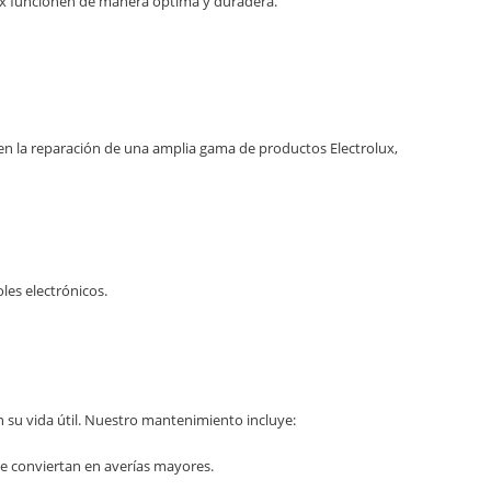
lux funcionen de manera óptima y duradera.
n la reparación de una amplia gama de productos Electrolux,
es electrónicos.
 su vida útil. Nuestro mantenimiento incluye:
e conviertan en averías mayores.