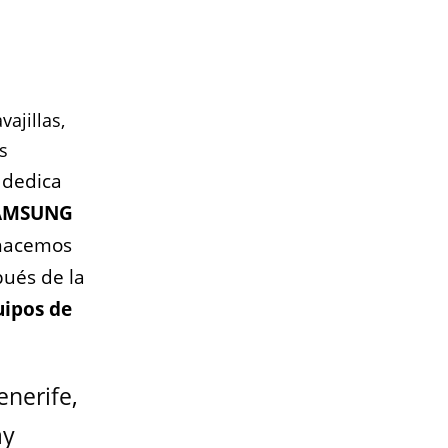
ajillas,
s
 dedica
SAMSUNG
 hacemos
pués de la
uipos de
enerife
,
ay