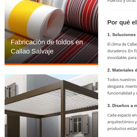
Puertito y otras 
Por qué el
1. Soluciones 
Fabricación de toldos en
El clima de Call
Callao Salvaje
duraderos. En
T
inoxidable, para
2. Materiales 
Todos nuestros p
desgaste, mient
funcionalidad y
3. Diseños a 
Cada espacio en 
arquitectónico y
productos están 