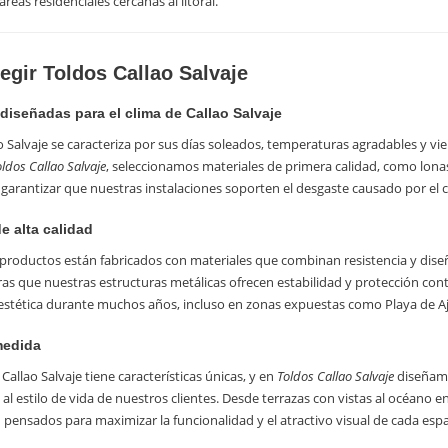
áreas residenciales cercanas al litoral.
egir Toldos Callao Salvaje
diseñadas para el clima de Callao Salvaje
ao Salvaje se caracteriza por sus días soleados, temperaturas agradables y 
oldos Callao Salvaje
, seleccionamos materiales de primera calidad, como lonas
 garantizar que nuestras instalaciones soporten el desgaste causado por el c
de alta calidad
roductos están fabricados con materiales que combinan resistencia y diseño.
ras que nuestras estructuras metálicas ofrecen estabilidad y protección co
 estética durante muchos años, incluso en zonas expuestas como Playa de A
medida
Callao Salvaje tiene características únicas, y en
Toldos Callao Salvaje
diseñamo
 al estilo de vida de nuestros clientes. Desde terrazas con vistas al océano 
pensados para maximizar la funcionalidad y el atractivo visual de cada espa