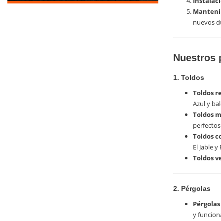
Instalac
Manteni
nuevos d
Nuestros 
1. Toldos
Toldos re
Azul y ba
Toldos m
perfectos
Toldos c
El Jable y
Toldos ve
2. Pérgolas
Pérgolas
y funcion