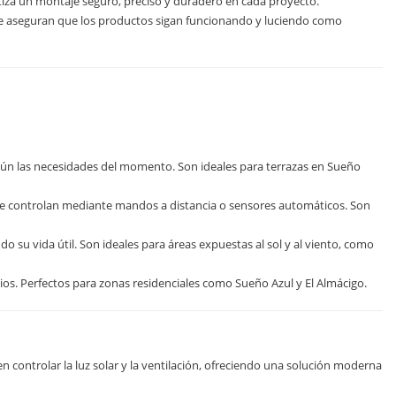
za un montaje seguro, preciso y duradero en cada proyecto.
e aseguran que los productos sigan funcionando y luciendo como
egún las necesidades del momento. Son ideales para terrazas en Sueño
se controlan mediante mandos a distancia o sensores automáticos. Son
 su vida útil. Son ideales para áreas expuestas al sol y al viento, como
ios. Perfectos para zonas residenciales como Sueño Azul y El Almácigo.
 controlar la luz solar y la ventilación, ofreciendo una solución moderna