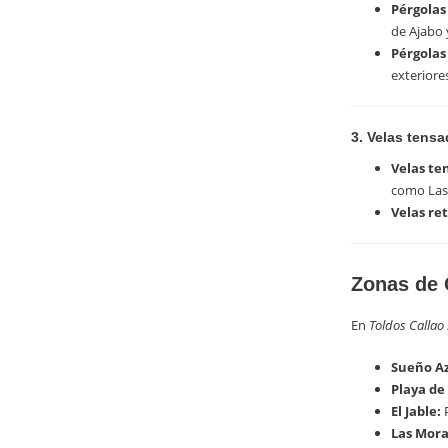
Pérgolas
de Ajabo y
Pérgolas 
exteriore
3. Velas tensa
Velas te
como Las 
Velas ret
Zonas de 
En
Toldos Callao 
Sueño Az
Playa de
El Jable:
P
Las Mora