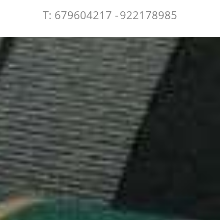
T: 679604217 -
922178985