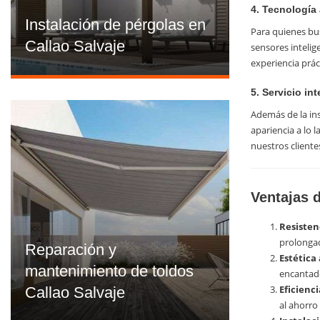
4. Tecnologí
Instalación de pérgolas en
Para quienes bu
Callao Salvaje
sensores intelig
experiencia prác
5. Servicio in
Además de la in
apariencia a lo 
nuestros cliente
Ventajas 
Resisten
prolongada
Reparación y
Estética
mantenimiento de toldos
encantado
Eficienc
Callao Salvaje
al ahorro