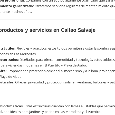
ión profesional:
Contamos con un equipo altamente cualificado que garanti
miento garantizado:
Ofrecemos servicios regulares de mantenimiento qu
urante muchos años.
productos y servicios en Callao Salvaje
tráctiles:
Flexibles y prácticos, estos toldos permiten ajustar la sombra s
lcones en Las Moraditas.
otorizados:
Diseñados para ofrecer comodidad y tecnología, estos toldos 
 para viviendas modernas en El Puertito y Playa de Ajabo.
ofre:
Proporcionan protección adicional al mecanismo y a la lona, prolongando
 Playa de Ajabo.
rticales:
Ofrecen privacidad y protección solar en ventanas, balcones y pat
 bioclimáticas:
Estas estructuras cuentan con lamas ajustables que permiten
al. Son ideales para jardines y patios en Las Moraditas y El Puertito.