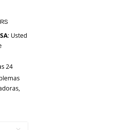
ERS
MSA
: Usted
e
as 24
oblemas
adoras,